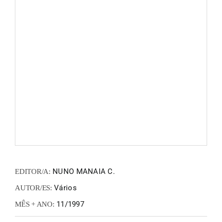
FANZIN
EN
PT
NUNO MANAIA C.
EDITOR/A:
Vários
AUTOR/ES:
11/1997
MÊS + ANO: