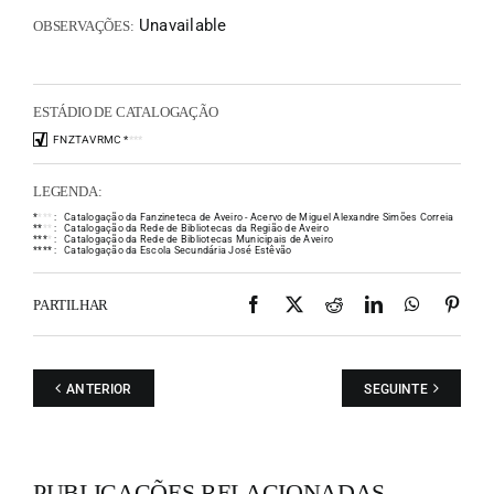
Unavailable
OBSERVAÇÕES:
ESTÁDIO DE CATALOGAÇÃO
FNZTAVRMC
*
*
*
*
LEGENDA:
*
*
*
*
:
Catalogação da Fanzineteca de Aveiro - Acervo de Miguel Alexandre Simões Correia
*
*
*
*
:
Catalogação da Rede de Bibliotecas da Região de Aveiro
*
*
*
*
:
Catalogação da Rede de Bibliotecas Municipais de Aveiro
*
*
*
*
:
Catalogação da Escola Secundária José Estêvão
Facebook
X
Reddit
LinkedIn
WhatsAp
Pint
PARTILHAR
ANTERIOR
SEGUINTE
PUBLICAÇÕES RELACIONADAS