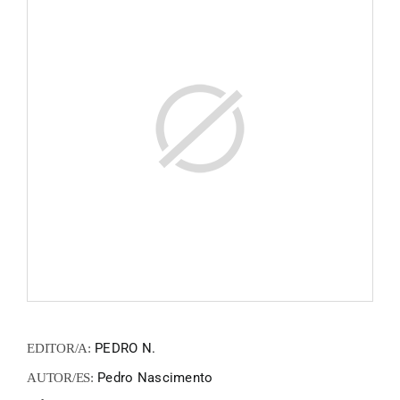
ZINEM
FANZIN
EN
PT
PEDRO N.
EDITOR/A:
Pedro Nascimento
AUTOR/ES: