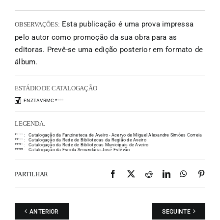
Esta publicação é uma prova impressa
OBSERVAÇÕES:
pelo autor como promoção da sua obra para as
editoras. Prevê-se uma edição posterior em formato de
álbum.
ESTÁDIO DE CATALOGAÇÃO
FNZTAVRMC
*
*
*
*
LEGENDA:
*
*
*
*
:
Catalogação da Fanzineteca de Aveiro - Acervo de Miguel Alexandre Simões Correia
*
*
*
*
:
Catalogação da Rede de Bibliotecas da Região de Aveiro
*
*
*
*
:
Catalogação da Rede de Bibliotecas Municipais de Aveiro
*
*
*
*
:
Catalogação da Escola Secundária José Estêvão
Facebook
X
Reddit
LinkedIn
WhatsAp
Pint
PARTILHAR
ANTERIOR
SEGUINTE