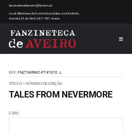
Skip
fanzinetecadeaveiro@fanzine.pt
to
Local: Biblioteca da Escola Secundária José Estêvão,
Avenida 25 de Abril, 3811-901 Aveiro
content
Toggle
Naviga
INÍCI
REF:
FNZTAVRMC-PT#1070
NOTÍ
TÍTULO + NÚMERO DE EDIÇÃO
TALES FROM NEVERMORE
ARTI
CAPA:
ACER