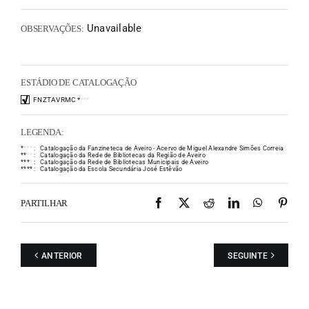
Unavailable
OBSERVAÇÕES:
ESTÁDIO DE CATALOGAÇÃO
FNZTAVRMC
*
*
*
*
LEGENDA:
*
*
*
*
:
Catalogação da Fanzineteca de Aveiro - Acervo de Miguel Alexandre Simões Correia
*
*
*
*
:
Catalogação da Rede de Bibliotecas da Região de Aveiro
*
*
*
*
:
Catalogação da Rede de Bibliotecas Municipais de Aveiro
*
*
*
*
:
Catalogação da Escola Secundária José Estêvão
Facebook
X
Reddit
LinkedIn
WhatsAp
Pint
PARTILHAR
ANTERIOR
SEGUINTE