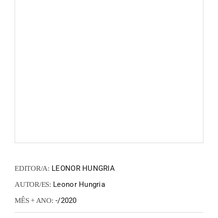
FANZIN
EN
PT
LEONOR HUNGRIA
EDITOR/A:
Leonor Hungria
AUTOR/ES:
-/2020
MÊS + ANO: