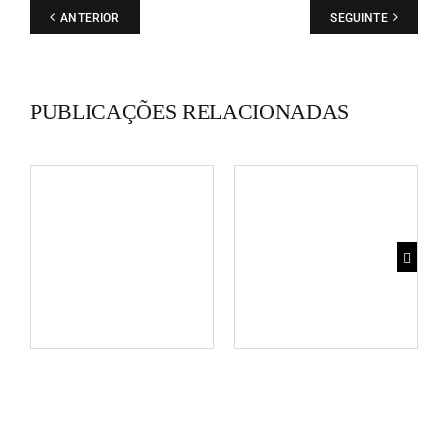
ANTERIOR
SEGUINTE
terminar, duas pranchas de banda desenhada "Beasties"
e "OBGs" protagonizadas pela autora e por uma espécie
de figura imaginária que tudo observa e questiona. A
primeira edição teve uma tiragem de 10 exemplares; a
PUBLICAÇÕES RELACIONADAS
segunda e a terceira, uma tiragem de 25 exemplares
cada. Textos de Erradiador no Blog "My Nation
Underground"