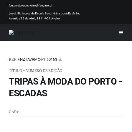
Skip
fanzinetecadeaveiro@fanzine.pt
to
Local: Biblioteca da Escola Secundária José Estêvão,
Avenida 25 de Abril, 3811-901 Aveiro
content
Toggle
Naviga
INÍCI
REF:
FNZTAVRMC-PT#0163
NOTÍ
TÍTULO + NÚMERO DE EDIÇÃO
TRIPAS À MODA DO PORTO -
ARTI
ESCADAS
ACER
CAPA:
ZINEM