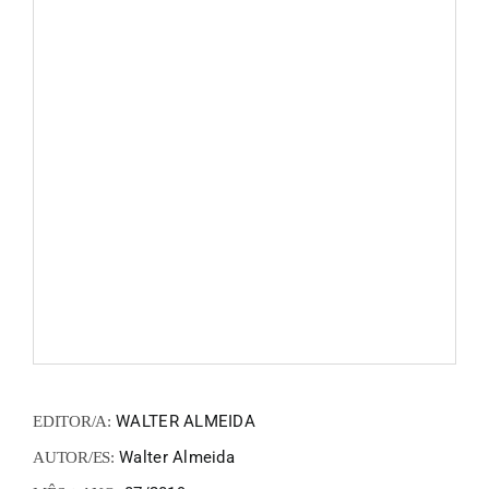
FANZIN
EN
PT
WALTER ALMEIDA
EDITOR/A:
Walter Almeida
AUTOR/ES: