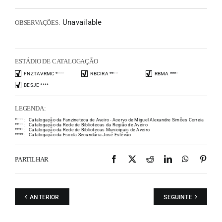
Unavailable
OBSERVAÇÕES:
ESTÁDIO DE CATALOGAÇÃO
FNZTAVRMC
*
*
*
*
RBCIRA
*
*
*
*
RBMA
*
*
*
*
BESJE
*
*
*
*
LEGENDA:
*
*
*
*
:
Catalogação da Fanzineteca de Aveiro - Acervo de Miguel Alexandre Simões Correia
*
*
*
*
:
Catalogação da Rede de Bibliotecas da Região de Aveiro
*
*
*
*
:
Catalogação da Rede de Bibliotecas Municipais de Aveiro
*
*
*
*
:
Catalogação da Escola Secundária José Estêvão
Facebook
X
Reddit
LinkedIn
WhatsAp
Pint
PARTILHAR
ANTERIOR
SEGUINTE