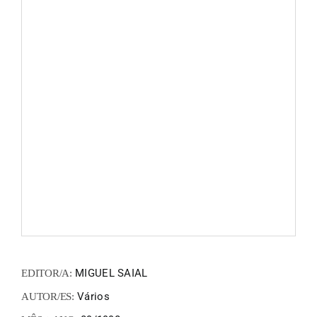
FANZIN
EN
PT
MIGUEL SAIAL
EDITOR/A:
Vários
AUTOR/ES: