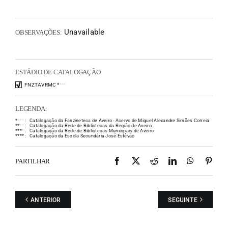
Unavailable
OBSERVAÇÕES:
ESTÁDIO DE CATALOGAÇÃO
FNZTAVRMC
*
*
*
*
LEGENDA:
*
*
*
*
:
Catalogação da Fanzineteca de Aveiro - Acervo de Miguel Alexandre Simões Correia
*
*
*
*
:
Catalogação da Rede de Bibliotecas da Região de Aveiro
*
*
*
*
:
Catalogação da Rede de Bibliotecas Municipais de Aveiro
*
*
*
*
:
Catalogação da Escola Secundária José Estêvão
Facebook
X
Reddit
LinkedIn
WhatsAp
Pint
PARTILHAR
ANTERIOR
SEGUINTE