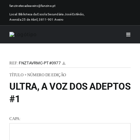
Skip
fanzinetecadeaveiro@fanzine.pt
to
Local: Biblioteca da Escola Secundária José Estêvão,
Avenida 25 de Abril, 3811-901 Aveiro
content
Toggle
Naviga
INÍCI
REF:
FNZTAVRMC-PT#0977
NOTÍ
TÍTULO + NÚMERO DE EDIÇÃO
ULTRA, A VOZ DOS ADEPTOS
ARTI
#1
ACER
CAPA:
ZINEM