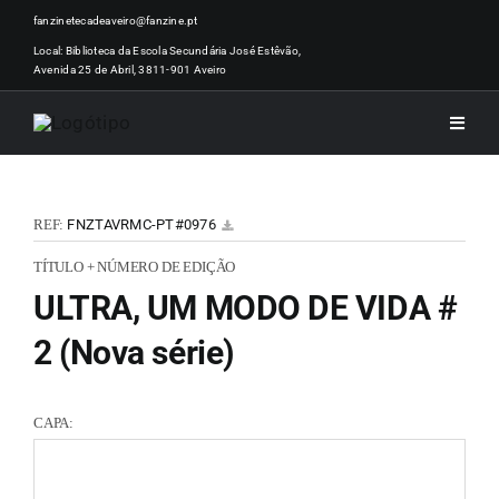
Skip
fanzinetecadeaveiro@fanzine.pt
to
Local: Biblioteca da Escola Secundária José Estêvão,
Avenida 25 de Abril, 3811-901 Aveiro
content
Toggle
Naviga
INÍCI
REF:
FNZTAVRMC-PT#0976
NOTÍ
TÍTULO + NÚMERO DE EDIÇÃO
ULTRA, UM MODO DE VIDA #
ARTI
2 (Nova série)
ACER
CAPA:
ZINEM