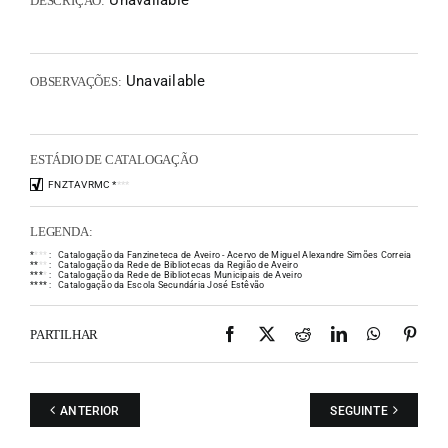
Unavailable
DESCRIÇÃO:
Unavailable
OBSERVAÇÕES:
ESTÁDIO DE CATALOGAÇÃO
FNZTAVRMC
*
*
*
*
LEGENDA:
*
*
*
*
:
Catalogação da Fanzineteca de Aveiro - Acervo de Miguel Alexandre Simões Correia
*
*
*
*
:
Catalogação da Rede de Bibliotecas da Região de Aveiro
*
*
*
*
:
Catalogação da Rede de Bibliotecas Municipais de Aveiro
*
*
*
*
:
Catalogação da Escola Secundária José Estêvão
Facebook
X
Reddit
LinkedIn
WhatsAp
Pint
PARTILHAR
ANTERIOR
SEGUINTE