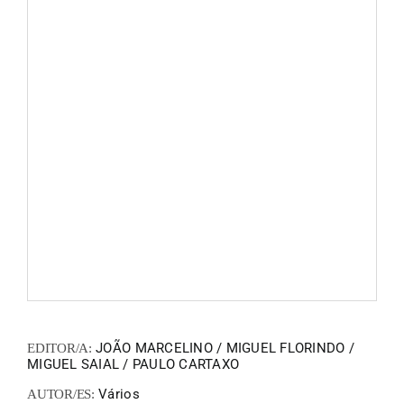
FANZIN
EN
PT
JOÃO MARCELINO / MIGUEL FLORINDO /
EDITOR/A:
MIGUEL SAIAL / PAULO CARTAXO
Vários
AUTOR/ES: