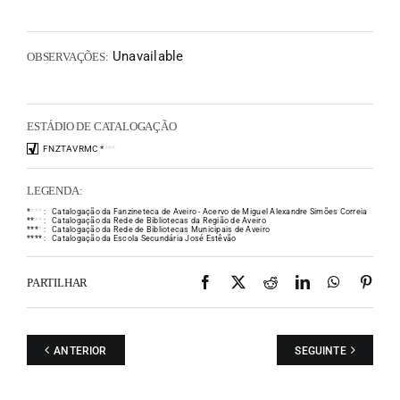
Unavailable
OBSERVAÇÕES:
ESTÁDIO DE CATALOGAÇÃO
FNZTAVRMC
*
*
*
*
LEGENDA:
*
*
*
*
:
Catalogação da Fanzineteca de Aveiro - Acervo de Miguel Alexandre Simões Correia
*
*
*
*
:
Catalogação da Rede de Bibliotecas da Região de Aveiro
*
*
*
*
:
Catalogação da Rede de Bibliotecas Municipais de Aveiro
*
*
*
*
:
Catalogação da Escola Secundária José Estêvão
Facebook
X
Reddit
LinkedIn
WhatsAp
Pint
PARTILHAR
ANTERIOR
SEGUINTE