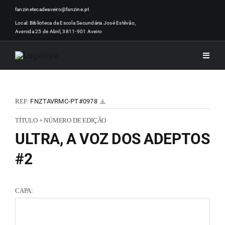
Skip
fanzinetecadeaveiro@fanzine.pt
to
Local: Biblioteca da Escola Secundária José Estêvão,
Avenida 25 de Abril, 3811-901 Aveiro
content
Toggle
Naviga
INÍCI
REF:
FNZTAVRMC-PT#0978
NOTÍ
TÍTULO + NÚMERO DE EDIÇÃO
ULTRA, A VOZ DOS ADEPTOS
ARTI
#2
ACER
CAPA:
ZINEM