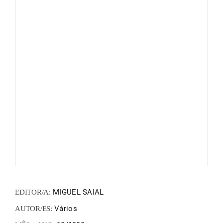
FANZIN
EN
PT
MIGUEL SAIAL
EDITOR/A:
Vários
AUTOR/ES: