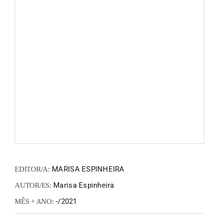
FANZIN
EN
PT
MARISA ESPINHEIRA
EDITOR/A:
Marisa Espinheira
AUTOR/ES:
-/2021
MÊS + ANO: