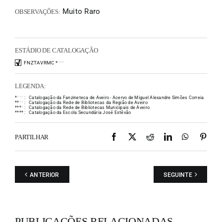
Muito Raro
OBSERVAÇÕES:
ESTÁDIO DE CATALOGAÇÃO
FNZTAVRMC
*
*
*
*
LEGENDA:
*
*
*
*
:
Catalogação da Fanzineteca de Aveiro - Acervo de Miguel Alexandre Simões Correia
*
*
*
*
:
Catalogação da Rede de Bibliotecas da Região de Aveiro
*
*
*
*
:
Catalogação da Rede de Bibliotecas Municipais de Aveiro
*
*
*
*
:
Catalogação da Escola Secundária José Estêvão
Facebook
X
Reddit
LinkedIn
WhatsAp
Pint
PARTILHAR
ANTERIOR
SEGUINTE
PUBLICAÇÕES RELACIONADAS