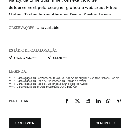
Nancy, de Ernie Bushmiller. Um exercício de
détournement pelo designer gráfico e web artist Filipe
Matos. Textos introdutório de Daniel Seabra Lopes.
Unavailable
OBSERVAÇÕES:
ESTÁDIO DE CATALOGAÇÃO
FNZTAVRMC
*
*
*
*
BESJE
*
*
*
*
LEGENDA:
*
*
*
*
:
Catalogação da Fanzineteca de Aveiro - Acervo de Miguel Alexandre Simões Correia
*
*
*
*
:
Catalogação da Rede de Bibliotecas da Região de Aveiro
*
*
*
*
:
Catalogação da Rede de Bibliotecas Municipais de Aveiro
*
*
*
*
:
Catalogação da Escola Secundária José Estêvão
Facebook
X
Reddit
LinkedIn
WhatsAp
Pint
PARTILHAR
ANTERIOR
SEGUINTE