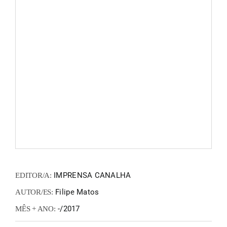
FANZIN
EN
PT
IMPRENSA CANALHA
EDITOR/A:
Filipe Matos
AUTOR/ES:
-/2017
MÊS + ANO: