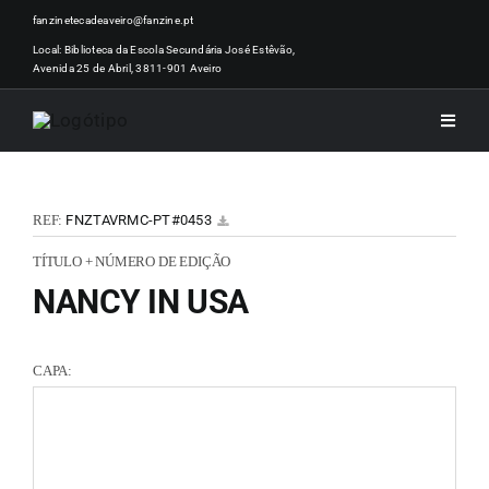
Skip
fanzinetecadeaveiro@fanzine.pt
to
Local: Biblioteca da Escola Secundária José Estêvão,
Avenida 25 de Abril, 3811-901 Aveiro
content
Toggle
Naviga
INÍCI
REF:
FNZTAVRMC-PT#0453
NOTÍ
TÍTULO + NÚMERO DE EDIÇÃO
NANCY IN USA
ARTI
CAPA:
ACER
ZINEM