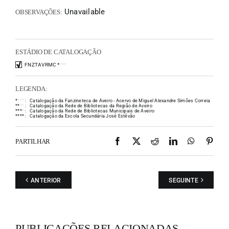
Unavailable
OBSERVAÇÕES:
ESTÁDIO DE CATALOGAÇÃO
FNZTAVRMC
*
*
*
*
LEGENDA:
*
*
*
*
:
Catalogação da Fanzineteca de Aveiro - Acervo de Miguel Alexandre Simões Correia
*
*
*
*
:
Catalogação da Rede de Bibliotecas da Região de Aveiro
*
*
*
*
:
Catalogação da Rede de Bibliotecas Municipais de Aveiro
*
*
*
*
:
Catalogação da Escola Secundária José Estêvão
Facebook
X
Reddit
LinkedIn
WhatsAp
Pint
PARTILHAR
ANTERIOR
SEGUINTE
PUBLICAÇÕES RELACIONADAS