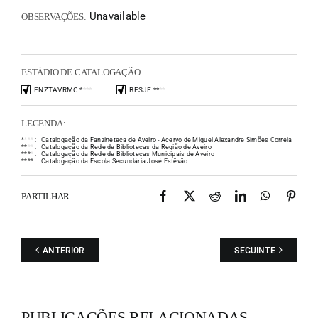
Unavailable
OBSERVAÇÕES:
ESTÁDIO DE CATALOGAÇÃO
FNZTAVRMC
*
*
*
*
BESJE
*
*
*
*
LEGENDA:
*
*
*
*
:
Catalogação da Fanzineteca de Aveiro - Acervo de Miguel Alexandre Simões Correia
*
*
*
*
:
Catalogação da Rede de Bibliotecas da Região de Aveiro
*
*
*
*
:
Catalogação da Rede de Bibliotecas Municipais de Aveiro
*
*
*
*
:
Catalogação da Escola Secundária José Estêvão
Facebook
X
Reddit
LinkedIn
WhatsAp
Pint
PARTILHAR
ANTERIOR
SEGUINTE
PUBLICAÇÕES RELACIONADAS