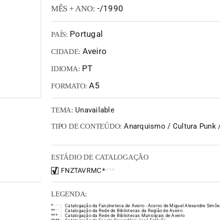
-/1990
MÊS + ANO:
Portugal
PAÍS:
Aveiro
CIDADE:
PT
IDIOMA:
A5
FORMATO:
Unavailable
TEMA:
Anarquismo / Cultura Punk /
TIPO DE CONTEÚDO:
ESTÁDIO DE CATALOGAÇÃO
FNZTAVRMC
*
*
*
*
LEGENDA:
*
*
*
*
:
Catalogação da Fanzineteca de Aveiro - Acervo de Miguel Alexandre Simõe
*
*
*
*
:
Catalogação da Rede de Bibliotecas da Região de Aveiro
*
*
*
*
:
Catalogação da Rede de Bibliotecas Municipais de Aveiro