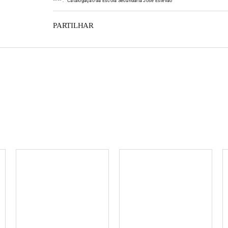
*
*
*
*
:
Catalogação da Escola Secundária José Estêvão
PARTILHAR