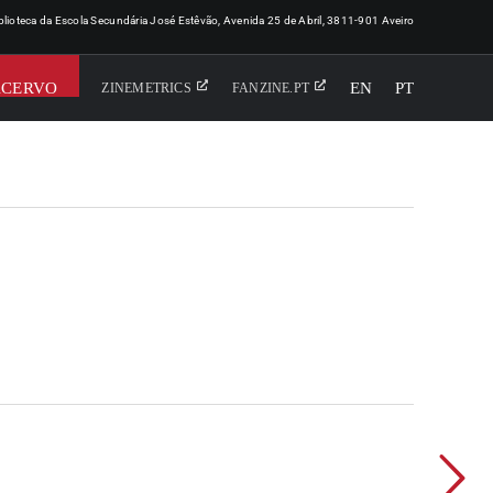
iblioteca da Escola Secundária José Estêvão, Avenida 25 de Abril, 3811-901 Aveiro
ACERVO
EN
PT
ZINEMETRICS
FANZINE.PT