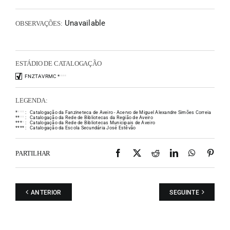
Unavailable
OBSERVAÇÕES:
ESTÁDIO DE CATALOGAÇÃO
FNZTAVRMC
*
*
*
*
LEGENDA:
*
*
*
*
:
Catalogação da Fanzineteca de Aveiro - Acervo de Miguel Alexandre Simões Correia
*
*
*
*
:
Catalogação da Rede de Bibliotecas da Região de Aveiro
*
*
*
*
:
Catalogação da Rede de Bibliotecas Municipais de Aveiro
*
*
*
*
:
Catalogação da Escola Secundária José Estêvão
Facebook
X
Reddit
LinkedIn
WhatsAp
Pint
PARTILHAR
ANTERIOR
SEGUINTE