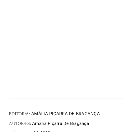
FANZIN
EN
PT
AMÁLIA PIÇARRA DE BRAGANÇA
EDITOR/A:
Amália Piçarra De Bragança
AUTOR/ES: