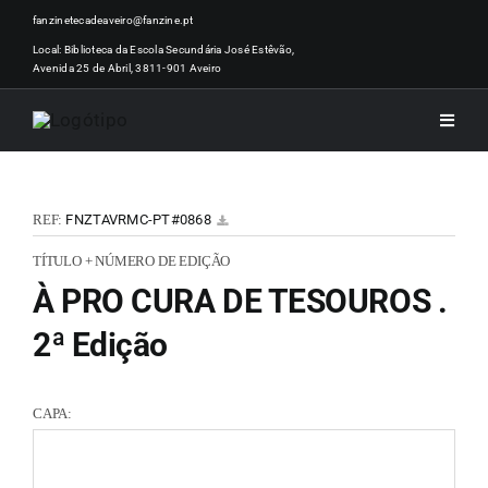
Skip
fanzinetecadeaveiro@fanzine.pt
to
Local: Biblioteca da Escola Secundária José Estêvão,
Avenida 25 de Abril, 3811-901 Aveiro
content
Toggle
Naviga
INÍCI
REF:
FNZTAVRMC-PT#0868
NOTÍ
TÍTULO + NÚMERO DE EDIÇÃO
À PRO CURA DE TESOUROS .
ARTI
2ª Edição
ACER
CAPA:
ZINEM