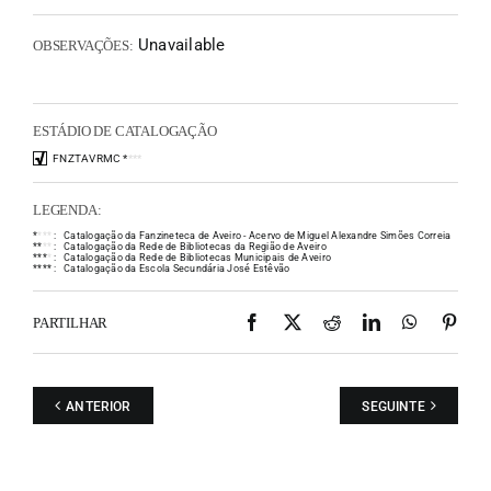
Unavailable
OBSERVAÇÕES:
ESTÁDIO DE CATALOGAÇÃO
FNZTAVRMC
*
*
*
*
LEGENDA:
*
*
*
*
:
Catalogação da Fanzineteca de Aveiro - Acervo de Miguel Alexandre Simões Correia
*
*
*
*
:
Catalogação da Rede de Bibliotecas da Região de Aveiro
*
*
*
*
:
Catalogação da Rede de Bibliotecas Municipais de Aveiro
*
*
*
*
:
Catalogação da Escola Secundária José Estêvão
Facebook
X
Reddit
LinkedIn
WhatsAp
Pint
PARTILHAR
ANTERIOR
SEGUINTE