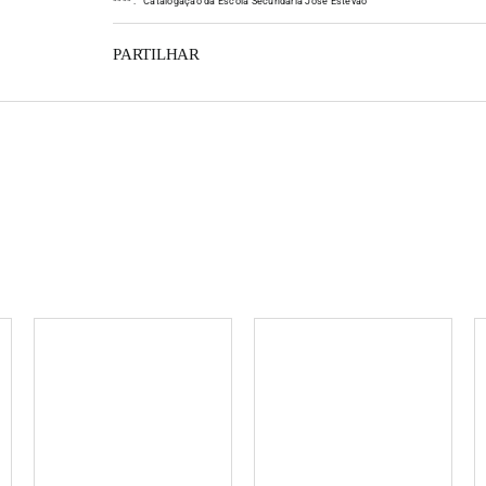
*
*
*
*
:
Catalogação da Escola Secundária José Estêvão
PARTILHAR