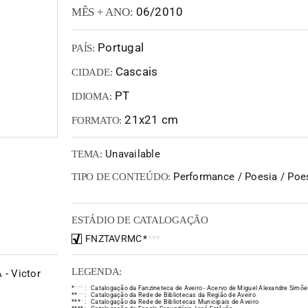
06/2010
MÊS + ANO:
Portugal
PAÍS:
Cascais
CIDADE:
PT
IDIOMA:
21x21 cm
FORMATO:
Unavailable
TEMA:
Performance / Poesia / Poes
TIPO DE CONTEÚDO:
ESTÁDIO DE CATALOGAÇÃO
FNZTAVRMC
*
*
*
*
LEGENDA:
- Victor
*
*
*
*
:
Catalogação da Fanzineteca de Aveiro - Acervo de Miguel Alexandre Simõe
*
*
*
*
:
Catalogação da Rede de Bibliotecas da Região de Aveiro
*
*
*
*
:
Catalogação da Rede de Bibliotecas Municipais de Aveiro