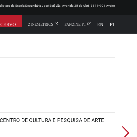
iblioteca da Escola Secundária José Estêvão, Avenida 25 de Abril, 3811-901 Aveiro
ACERVO
EN
PT
ZINEMETRICS
FANZINE.PT
CENTRO DE CULTURA E PESQUISA DE ARTE