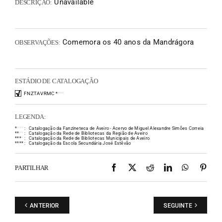
Unavailable
DESCRIÇÃO:
Comemora os 40 anos da Mandrágora
OBSERVAÇÕES:
ESTÁDIO DE CATALOGAÇÃO
FNZTAVRMC
*
*
*
*
LEGENDA:
*
*
*
*
:
Catalogação da Fanzineteca de Aveiro - Acervo de Miguel Alexandre Simões Correia
*
*
*
*
:
Catalogação da Rede de Bibliotecas da Região de Aveiro
*
*
*
*
:
Catalogação da Rede de Bibliotecas Municipais de Aveiro
*
*
*
*
:
Catalogação da Escola Secundária José Estêvão
Facebook
X
Reddit
LinkedIn
WhatsAp
Pint
PARTILHAR
ANTERIOR
SEGUINTE