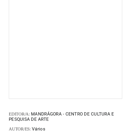
ZINEM
FANZIN
EN
PT
MANDRÁGORA - CENTRO DE CULTURA E
EDITOR/A:
PESQUISA DE ARTE
Vários
AUTOR/ES: