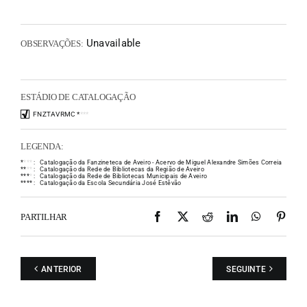
Unavailable
OBSERVAÇÕES:
ESTÁDIO DE CATALOGAÇÃO
FNZTAVRMC
*
*
*
*
LEGENDA:
*
*
*
*
:
Catalogação da Fanzineteca de Aveiro - Acervo de Miguel Alexandre Simões Correia
*
*
*
*
:
Catalogação da Rede de Bibliotecas da Região de Aveiro
*
*
*
*
:
Catalogação da Rede de Bibliotecas Municipais de Aveiro
*
*
*
*
:
Catalogação da Escola Secundária José Estêvão
Facebook
X
Reddit
LinkedIn
WhatsAp
Pint
PARTILHAR
ANTERIOR
SEGUINTE