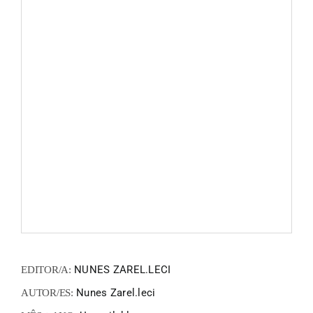
FANZIN
EN
PT
NUNES ZAREL.LECI
EDITOR/A:
Nunes Zarel.leci
AUTOR/ES: