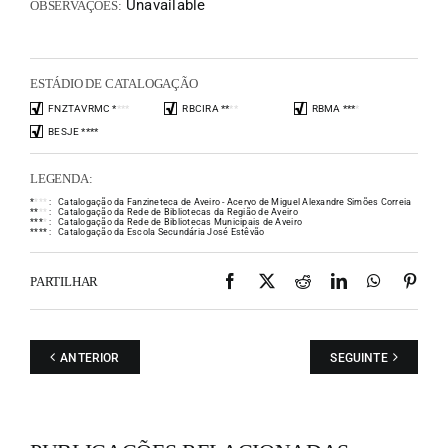
Unavailable
OBSERVAÇÕES:
ESTÁDIO DE CATALOGAÇÃO
FNZTAVRMC
*
*
*
*
RBCIRA
*
*
*
*
RBMA
*
*
*
*
BESJE
*
*
*
*
LEGENDA:
*
*
*
*
:
Catalogação da Fanzineteca de Aveiro - Acervo de Miguel Alexandre Simões Correia
*
*
*
*
:
Catalogação da Rede de Bibliotecas da Região de Aveiro
*
*
*
*
:
Catalogação da Rede de Bibliotecas Municipais de Aveiro
*
*
*
*
:
Catalogação da Escola Secundária José Estêvão
Facebook
X
Reddit
LinkedIn
WhatsAp
Pint
PARTILHAR
ANTERIOR
SEGUINTE