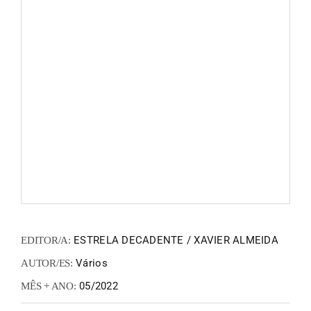
FANZIN
EN
PT
ESTRELA DECADENTE / XAVIER ALMEIDA
EDITOR/A:
Vários
AUTOR/ES:
05/2022
MÊS + ANO: