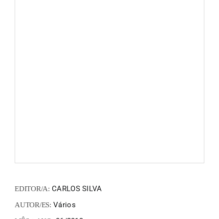
FANZIN
EN
PT
CARLOS SILVA
EDITOR/A:
Vários
AUTOR/ES: