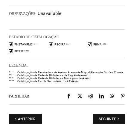
Unavailable
OBSERVAÇÕES:
ESTÁDIO DE CATALOGAÇÃO
FNZTAVRMC
*
*
*
*
RBCIRA
*
*
*
*
RBMA
*
*
*
*
BESJE
*
*
*
*
LEGENDA:
*
*
*
*
:
Catalogação da Fanzineteca de Aveiro - Acervo de Miguel Alexandre Simões Correia
*
*
*
*
:
Catalogação da Rede de Bibliotecas da Região de Aveiro
*
*
*
*
:
Catalogação da Rede de Bibliotecas Municipais de Aveiro
*
*
*
*
:
Catalogação da Escola Secundária José Estêvão
Facebook
X
Reddit
LinkedIn
WhatsAp
Pint
PARTILHAR
ANTERIOR
SEGUINTE