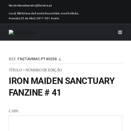
Skip
fanzinetecadeaveiro@fanzine.pt
to
Local: Biblioteca da Escola Secundária José Estêvão,
Avenida 25 de Abril, 3811-901 Aveiro
content
Toggle
Naviga
INÍCI
REF:
FNZTAVRMC-PT#0258
NOTÍ
TÍTULO + NÚMERO DE EDIÇÃO
IRON MAIDEN SANCTUARY
ARTI
FANZINE # 41
ACER
CAPA:
ZINEM