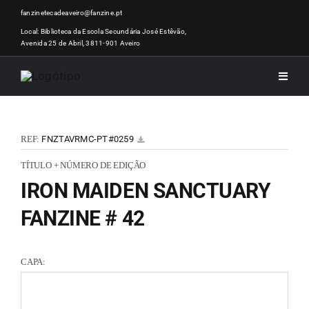
Skip
fanzinetecadeaveiro@fanzine.pt
to
Local: Biblioteca da Escola Secundária José Estêvão,
Avenida 25 de Abril, 3811-901 Aveiro
content
Toggle
Naviga
INÍCI
REF:
FNZTAVRMC-PT#0259
NOTÍ
TÍTULO + NÚMERO DE EDIÇÃO
IRON MAIDEN SANCTUARY
ARTI
FANZINE # 42
ACER
CAPA:
ZINEM