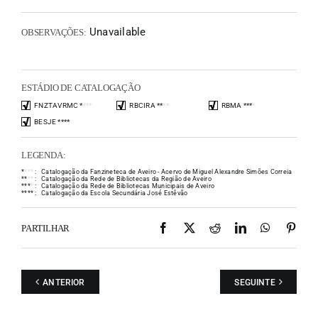
Unavailable
OBSERVAÇÕES:
ESTÁDIO DE CATALOGAÇÃO
FNZTAVRMC
*
*
*
*
RBCIRA
*
*
*
*
RBMA
*
*
*
*
BESJE
*
*
*
*
LEGENDA:
*
*
*
*
:
Catalogação da Fanzineteca de Aveiro - Acervo de Miguel Alexandre Simões Correia
*
*
*
*
:
Catalogação da Rede de Bibliotecas da Região de Aveiro
*
*
*
*
:
Catalogação da Rede de Bibliotecas Municipais de Aveiro
*
*
*
*
:
Catalogação da Escola Secundária José Estêvão
Facebook
X
Reddit
LinkedIn
WhatsAp
Pint
PARTILHAR
ANTERIOR
SEGUINTE