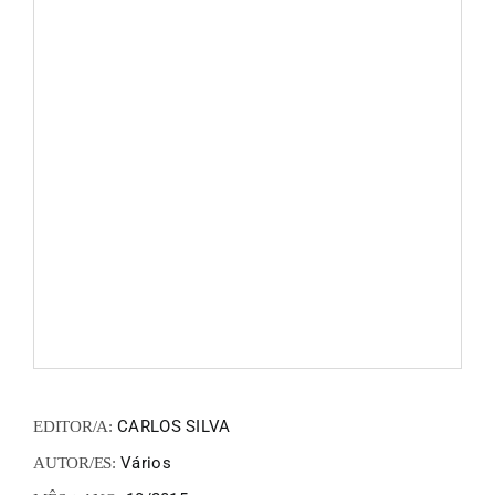
FANZIN
EN
PT
CARLOS SILVA
EDITOR/A:
Vários
AUTOR/ES: