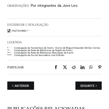
Por integrantes da Juve Leo
OBSERVAÇÕES:
ESTÁDIO DE CATALOGAÇÃO
FNZTAVRMC
*
*
*
*
LEGENDA:
*
*
*
*
:
Catalogação da Fanzineteca de Aveiro - Acervo de Miguel Alexandre Simões Correia
*
*
*
*
:
Catalogação da Rede de Bibliotecas da Região de Aveiro
*
*
*
*
:
Catalogação da Rede de Bibliotecas Municipais de Aveiro
*
*
*
*
:
Catalogação da Escola Secundária José Estêvão
Facebook
X
Reddit
LinkedIn
WhatsAp
Pint
PARTILHAR
ANTERIOR
SEGUINTE
PUBLICAÇÕES RELACIONADAS