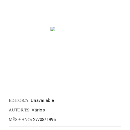
FANZIN
EN
PT
Unavailable
EDITOR/A:
Vários
AUTOR/ES:
27/08/1995
MÊS + ANO: