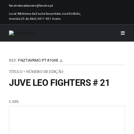
Skip
fanzinetecadeaveiro@fanzine.pt
to
Local: Biblioteca da Escola Secundária José Estêvão,
Avenida 25 de Abril, 3811-901 Aveiro
content
Toggle
Naviga
INÍCI
REF:
FNZTAVRMC-PT#1048
NOTÍ
TÍTULO + NÚMERO DE EDIÇÃO
JUVE LEO FIGHTERS # 21
ARTI
CAPA:
ACER
ZINEM