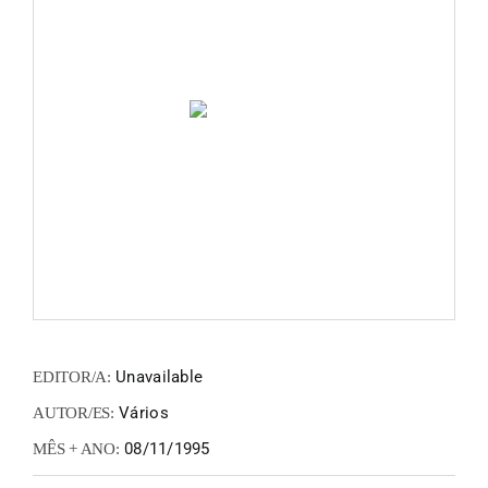
FANZIN
EN
PT
Unavailable
EDITOR/A:
Vários
AUTOR/ES:
08/11/1995
MÊS + ANO: