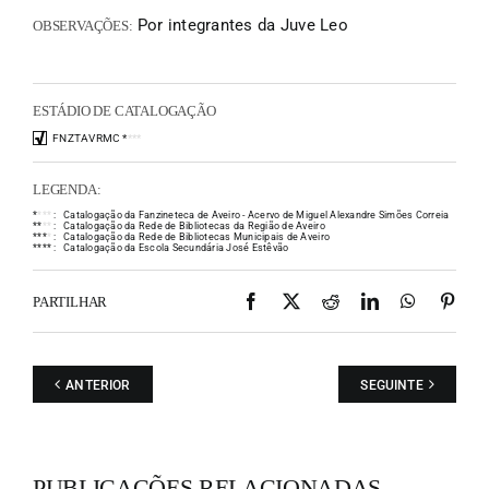
Por integrantes da Juve Leo
OBSERVAÇÕES:
ESTÁDIO DE CATALOGAÇÃO
FNZTAVRMC
*
*
*
*
LEGENDA:
*
*
*
*
:
Catalogação da Fanzineteca de Aveiro - Acervo de Miguel Alexandre Simões Correia
*
*
*
*
:
Catalogação da Rede de Bibliotecas da Região de Aveiro
*
*
*
*
:
Catalogação da Rede de Bibliotecas Municipais de Aveiro
*
*
*
*
:
Catalogação da Escola Secundária José Estêvão
Facebook
X
Reddit
LinkedIn
WhatsAp
Pint
PARTILHAR
ANTERIOR
SEGUINTE
PUBLICAÇÕES RELACIONADAS