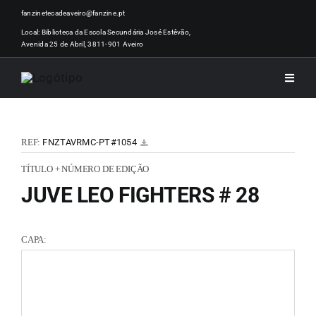
Skip
fanzinetecadeaveiro@fanzine.pt
to
Local: Biblioteca da Escola Secundária José Estêvão,
Avenida 25 de Abril, 3811-901 Aveiro
content
Toggle
Naviga
INÍCI
REF:
FNZTAVRMC-PT#1054
NOTÍ
TÍTULO + NÚMERO DE EDIÇÃO
JUVE LEO FIGHTERS # 28
ARTI
CAPA:
ACER
ZINEM