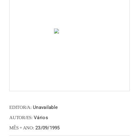
FANZIN
EN
PT
Unavailable
EDITOR/A:
Vários
AUTOR/ES:
23/09/1995
MÊS + ANO: