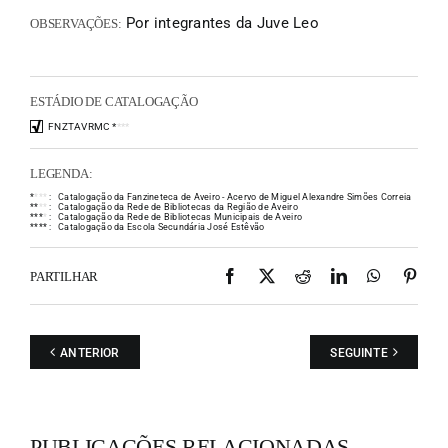
Por integrantes da Juve Leo
OBSERVAÇÕES:
ESTÁDIO DE CATALOGAÇÃO
FNZTAVRMC
*
*
*
*
LEGENDA:
*
*
*
*
:
Catalogação da Fanzineteca de Aveiro - Acervo de Miguel Alexandre Simões Correia
*
*
*
*
:
Catalogação da Rede de Bibliotecas da Região de Aveiro
*
*
*
*
:
Catalogação da Rede de Bibliotecas Municipais de Aveiro
*
*
*
*
:
Catalogação da Escola Secundária José Estêvão
Facebook
X
Reddit
LinkedIn
WhatsAp
Pint
PARTILHAR
ANTERIOR
SEGUINTE
PUBLICAÇÕES RELACIONADAS