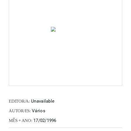
FANZIN
EN
PT
Unavailable
EDITOR/A:
Vários
AUTOR/ES:
17/02/1996
MÊS + ANO: