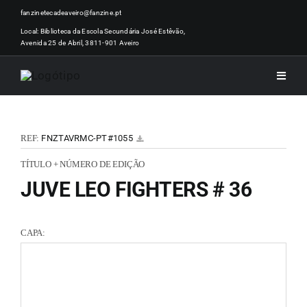
Skip
fanzinetecadeaveiro@fanzine.pt
to
Local: Biblioteca da Escola Secundária José Estêvão,
Avenida 25 de Abril, 3811-901 Aveiro
content
Toggle
Naviga
INÍCI
REF:
FNZTAVRMC-PT#1055
NOTÍ
TÍTULO + NÚMERO DE EDIÇÃO
JUVE LEO FIGHTERS # 36
ARTI
CAPA:
ACER
ZINEM