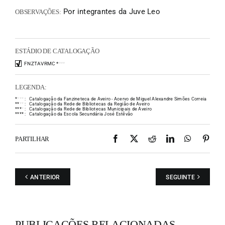
Por integrantes da Juve Leo
OBSERVAÇÕES:
ESTÁDIO DE CATALOGAÇÃO
FNZTAVRMC
*
*
*
*
LEGENDA:
*
*
*
*
:
Catalogação da Fanzineteca de Aveiro - Acervo de Miguel Alexandre Simões Correia
*
*
*
*
:
Catalogação da Rede de Bibliotecas da Região de Aveiro
*
*
*
*
:
Catalogação da Rede de Bibliotecas Municipais de Aveiro
*
*
*
*
:
Catalogação da Escola Secundária José Estêvão
Facebook
X
Reddit
LinkedIn
WhatsAp
Pint
PARTILHAR
ANTERIOR
SEGUINTE
PUBLICAÇÕES RELACIONADAS