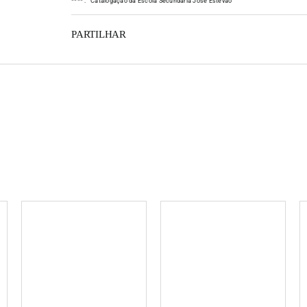
*
*
*
*
:
Catalogação da Escola Secundária José Estêvão
PARTILHAR