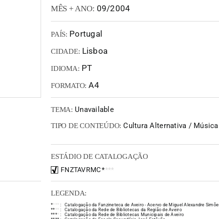
09/2004
MÊS + ANO:
Portugal
PAÍS:
Lisboa
CIDADE:
PT
IDIOMA:
A4
FORMATO:
Unavailable
TEMA:
Cultura Alternativa / Música
TIPO DE CONTEÚDO:
ESTÁDIO DE CATALOGAÇÃO
FNZTAVRMC
*
*
*
*
LEGENDA:
*
*
*
*
:
Catalogação da Fanzineteca de Aveiro - Acervo de Miguel Alexandre Simõe
*
*
*
*
:
Catalogação da Rede de Bibliotecas da Região de Aveiro
*
*
*
*
:
Catalogação da Rede de Bibliotecas Municipais de Aveiro