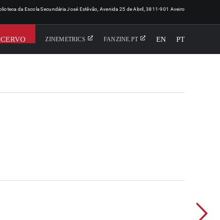
iblioteca da Escola Secundária José Estêvão, Avenida 25 de Abril, 3811-901 Aveiro
ACERVO
EN
PT
ZINEMETRICS
FANZINE.PT