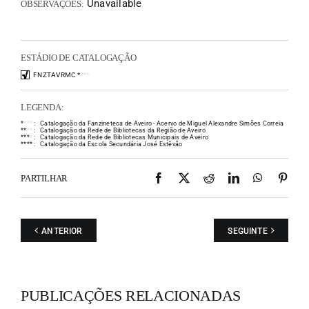
Unavailable
OBSERVAÇÕES:
ESTÁDIO DE CATALOGAÇÃO
FNZTAVRMC
*
*
*
*
LEGENDA:
*
*
*
*
:
Catalogação da Fanzineteca de Aveiro - Acervo de Miguel Alexandre Simões Correia
*
*
*
*
:
Catalogação da Rede de Bibliotecas da Região de Aveiro
*
*
*
*
:
Catalogação da Rede de Bibliotecas Municipais de Aveiro
*
*
*
*
:
Catalogação da Escola Secundária José Estêvão
Facebook
X
Reddit
LinkedIn
WhatsAp
Pint
PARTILHAR
ANTERIOR
SEGUINTE
PUBLICAÇÕES RELACIONADAS