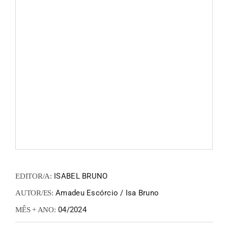
FANZIN
EN
PT
ISABEL BRUNO
EDITOR/A:
Amadeu Escórcio / Isa Bruno
AUTOR/ES:
04/2024
MÊS + ANO: