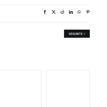
Facebook
X
Reddit
LinkedIn
WhatsApp
Pinterest
SEGUINTE