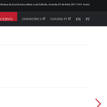
iblioteca da Escola Secundária José Estêvão, Avenida 25 de Abril, 3811-901 Aveiro
ACERVO
EN
PT
ZINEMETRICS
FANZINE.PT