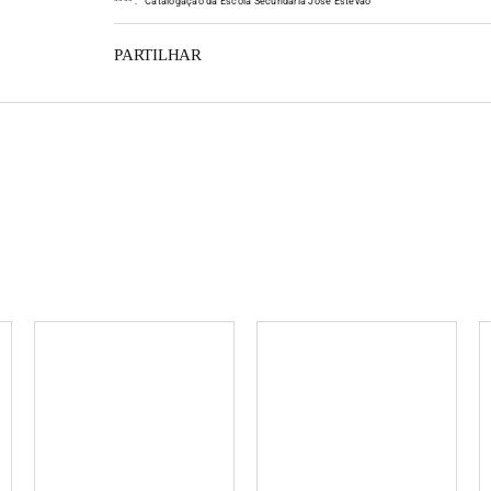
*
*
*
*
:
Catalogação da Escola Secundária José Estêvão
PARTILHAR