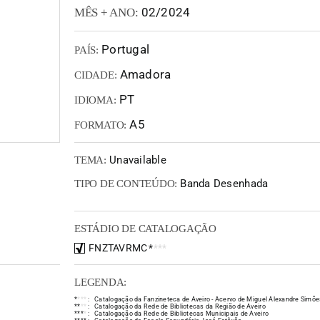
02/2024
MÊS + ANO:
Portugal
PAÍS:
Amadora
CIDADE:
PT
IDIOMA:
A5
FORMATO:
Unavailable
TEMA:
Banda Desenhada
TIPO DE CONTEÚDO:
ESTÁDIO DE CATALOGAÇÃO
FNZTAVRMC
*
*
*
*
LEGENDA:
*
*
*
*
:
Catalogação da Fanzineteca de Aveiro - Acervo de Miguel Alexandre Simõe
*
*
*
*
:
Catalogação da Rede de Bibliotecas da Região de Aveiro
*
*
*
*
:
Catalogação da Rede de Bibliotecas Municipais de Aveiro