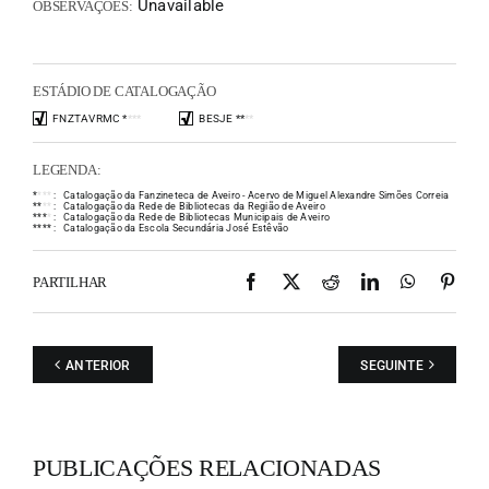
Unavailable
OBSERVAÇÕES:
ESTÁDIO DE CATALOGAÇÃO
FNZTAVRMC
*
*
*
*
BESJE
*
*
*
*
LEGENDA:
*
*
*
*
:
Catalogação da Fanzineteca de Aveiro - Acervo de Miguel Alexandre Simões Correia
*
*
*
*
:
Catalogação da Rede de Bibliotecas da Região de Aveiro
*
*
*
*
:
Catalogação da Rede de Bibliotecas Municipais de Aveiro
*
*
*
*
:
Catalogação da Escola Secundária José Estêvão
Facebook
X
Reddit
LinkedIn
WhatsAp
Pint
PARTILHAR
ANTERIOR
SEGUINTE
PUBLICAÇÕES RELACIONADAS