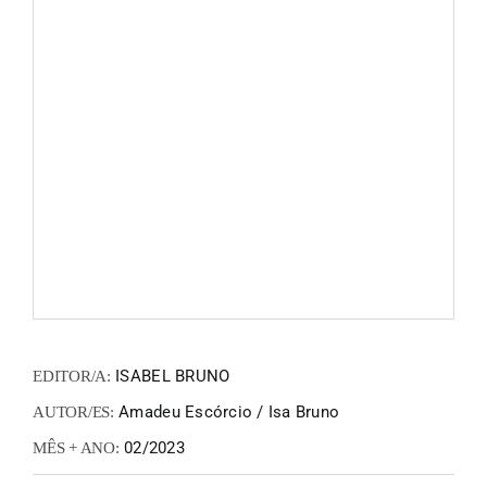
FANZIN
EN
PT
ISABEL BRUNO
EDITOR/A:
Amadeu Escórcio / Isa Bruno
AUTOR/ES:
02/2023
MÊS + ANO: