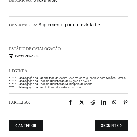
Unavailable
DESCRIÇÃO:
Suplemento para a revista i.e
OBSERVAÇÕES:
ESTÁDIO DE CATALOGAÇÃO
FNZTAVRMC
*
*
*
*
LEGENDA:
*
*
*
*
:
Catalogação da Fanzineteca de Aveiro - Acervo de Miguel Alexandre Simões Correia
*
*
*
*
:
Catalogação da Rede de Bibliotecas da Região de Aveiro
*
*
*
*
:
Catalogação da Rede de Bibliotecas Municipais de Aveiro
*
*
*
*
:
Catalogação da Escola Secundária José Estêvão
Facebook
X
Reddit
LinkedIn
WhatsAp
Pint
PARTILHAR
ANTERIOR
SEGUINTE