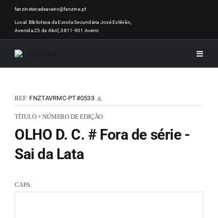
Skip
fanzinetecadeaveiro@fanzine.pt
to
Local: Biblioteca da Escola Secundária José Estêvão,
Avenida 25 de Abril, 3811-901 Aveiro
content
Toggle
Naviga
INÍCI
REF:
FNZTAVRMC-PT#0533
NOTÍ
TÍTULO + NÚMERO DE EDIÇÃO
OLHO D. C. # Fora de série -
ARTI
Sai da Lata
ACER
CAPA:
ZINEM