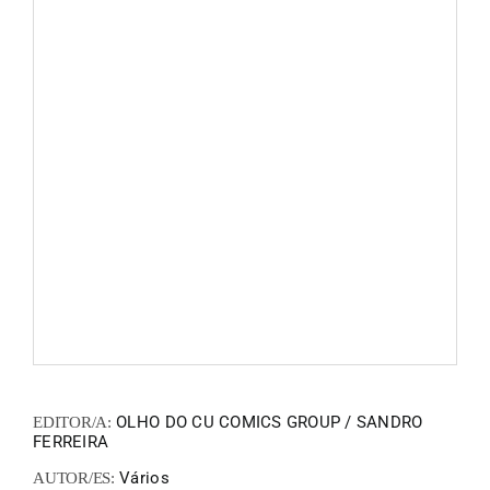
FANZIN
EN
PT
OLHO DO CU COMICS GROUP / SANDRO
EDITOR/A:
FERREIRA
Vários
AUTOR/ES: