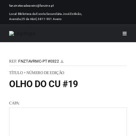
Skip
fanzinetecadeaveiro@fanzine.pt
to
Local: Biblioteca da Escola Secundária José Estêvão,
Avenida 25 de Abril, 3811-901 Aveiro
content
Toggle
Naviga
INÍCI
REF:
FNZTAVRMC-PT#0322
NOTÍ
TÍTULO + NÚMERO DE EDIÇÃO
OLHO DO CU #19
ARTI
CAPA:
ACER
ZINEM