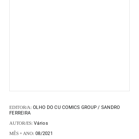
FANZIN
EN
PT
OLHO DO CU COMICS GROUP / SANDRO
EDITOR/A:
FERREIRA
Vários
AUTOR/ES:
08/2021
MÊS + ANO: