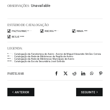
Unavailable
OBSERVAÇÕES:
ESTÁDIO DE CATALOGAÇÃO
FNZTAVRMC
*
*
*
*
RBCIRA
*
*
*
*
RBMA
*
*
*
*
BESJE
*
*
*
*
LEGENDA:
*
*
*
*
:
Catalogação da Fanzineteca de Aveiro - Acervo de Miguel Alexandre Simões Correia
*
*
*
*
:
Catalogação da Rede de Bibliotecas da Região de Aveiro
*
*
*
*
:
Catalogação da Rede de Bibliotecas Municipais de Aveiro
*
*
*
*
:
Catalogação da Escola Secundária José Estêvão
Facebook
X
Reddit
LinkedIn
WhatsAp
Pint
PARTILHAR
ANTERIOR
SEGUINTE