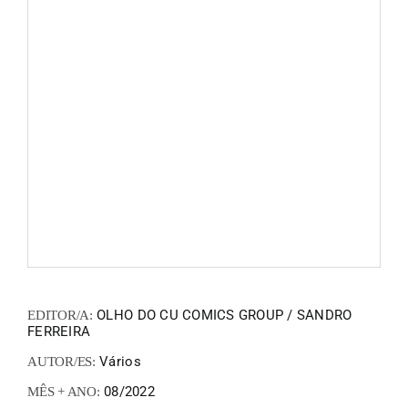
FANZIN
EN
PT
OLHO DO CU COMICS GROUP / SANDRO
EDITOR/A:
FERREIRA
Vários
AUTOR/ES:
08/2022
MÊS + ANO: