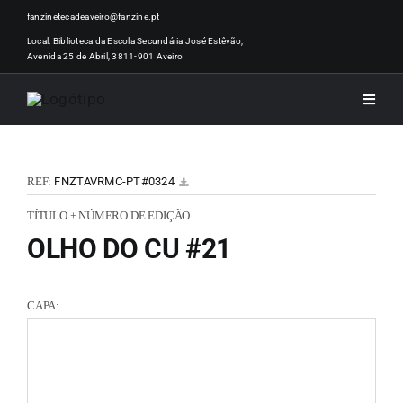
Skip
fanzinetecadeaveiro@fanzine.pt
to
Local: Biblioteca da Escola Secundária José Estêvão,
Avenida 25 de Abril, 3811-901 Aveiro
content
Toggle
Naviga
INÍCI
REF:
FNZTAVRMC-PT#0324
NOTÍ
TÍTULO + NÚMERO DE EDIÇÃO
OLHO DO CU #21
ARTI
CAPA:
ACER
ZINEM