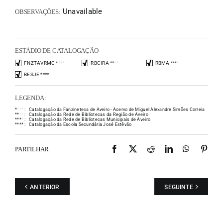
Unavailable
OBSERVAÇÕES:
ESTÁDIO DE CATALOGAÇÃO
FNZTAVRMC
*
*
*
*
RBCIRA
*
*
*
*
RBMA
*
*
*
*
BESJE
*
*
*
*
LEGENDA:
*
*
*
*
:
Catalogação da Fanzineteca de Aveiro - Acervo de Miguel Alexandre Simões Correia
*
*
*
*
:
Catalogação da Rede de Bibliotecas da Região de Aveiro
*
*
*
*
:
Catalogação da Rede de Bibliotecas Municipais de Aveiro
*
*
*
*
:
Catalogação da Escola Secundária José Estêvão
Facebook
X
Reddit
LinkedIn
WhatsAp
Pint
PARTILHAR
ANTERIOR
SEGUINTE