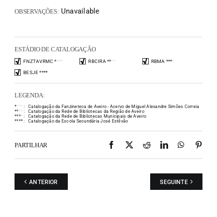
Unavailable
OBSERVAÇÕES:
ESTÁDIO DE CATALOGAÇÃO
FNZTAVRMC
*
*
*
*
RBCIRA
*
*
*
*
RBMA
*
*
*
*
BESJE
*
*
*
*
LEGENDA:
*
*
*
*
:
Catalogação da Fanzineteca de Aveiro - Acervo de Miguel Alexandre Simões Correia
*
*
*
*
:
Catalogação da Rede de Bibliotecas da Região de Aveiro
*
*
*
*
:
Catalogação da Rede de Bibliotecas Municipais de Aveiro
*
*
*
*
:
Catalogação da Escola Secundária José Estêvão
Facebook
X
Reddit
LinkedIn
WhatsAp
Pint
PARTILHAR
ANTERIOR
SEGUINTE