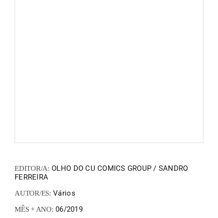
FANZIN
EN
PT
OLHO DO CU COMICS GROUP / SANDRO
EDITOR/A:
FERREIRA
Vários
AUTOR/ES:
06/2019
MÊS + ANO: