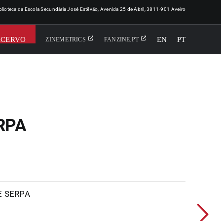
iblioteca da Escola Secundária José Estêvão, Avenida 25 de Abril, 3811-901 Aveiro
ACERVO
EN
PT
ZINEMETRICS
FANZINE.PT
RPA
E SERPA