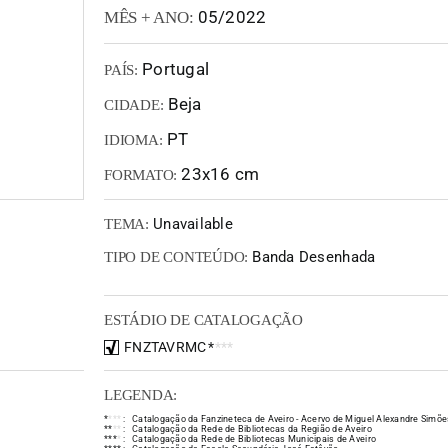
05/2022
MÊS + ANO:
Portugal
PAÍS:
Beja
CIDADE:
PT
IDIOMA:
23x16 cm
FORMATO:
Unavailable
TEMA:
Banda Desenhada
TIPO DE CONTEÚDO:
ESTÁDIO DE CATALOGAÇÃO
FNZTAVRMC
*
*
*
*
LEGENDA:
*
*
*
*
:
Catalogação da Fanzineteca de Aveiro - Acervo de Miguel Alexandre Simõe
*
*
*
*
:
Catalogação da Rede de Bibliotecas da Região de Aveiro
*
*
*
*
:
Catalogação da Rede de Bibliotecas Municipais de Aveiro