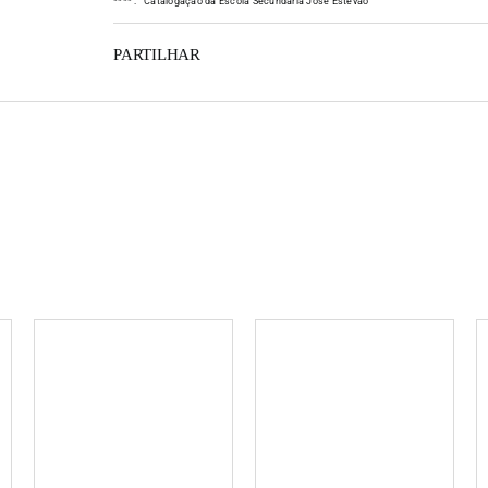
*
*
*
*
:
Catalogação da Escola Secundária José Estêvão
PARTILHAR