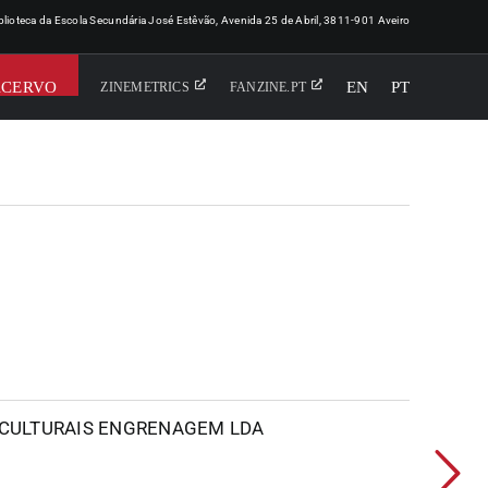
iblioteca da Escola Secundária José Estêvão, Avenida 25 de Abril, 3811-901 Aveiro
ACERVO
EN
PT
ZINEMETRICS
FANZINE.PT
CULTURAIS ENGRENAGEM LDA