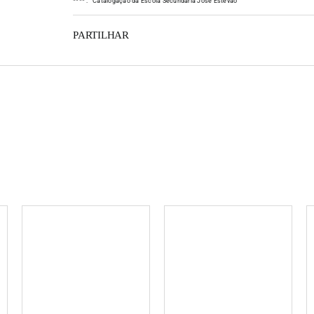
*
*
*
*
:
Catalogação da Escola Secundária José Estêvão
PARTILHAR