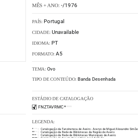
-/1976
MÊS + ANO:
Portugal
PAÍS:
Unavailable
CIDADE:
PT
IDIOMA:
A5
FORMATO:
Ovo
TEMA:
Banda Desenhada
TIPO DE CONTEÚDO:
ESTÁDIO DE CATALOGAÇÃO
FNZTAVRMC
*
*
*
*
LEGENDA:
*
*
*
*
:
Catalogação da Fanzineteca de Aveiro - Acervo de Miguel Alexandre Simõe
*
*
*
*
:
Catalogação da Rede de Bibliotecas da Região de Aveiro
*
*
*
*
:
Catalogação da Rede de Bibliotecas Municipais de Aveiro