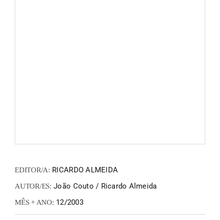
FANZIN
EN
PT
RICARDO ALMEIDA
EDITOR/A:
João Couto / Ricardo Almeida
AUTOR/ES:
12/2003
MÊS + ANO: