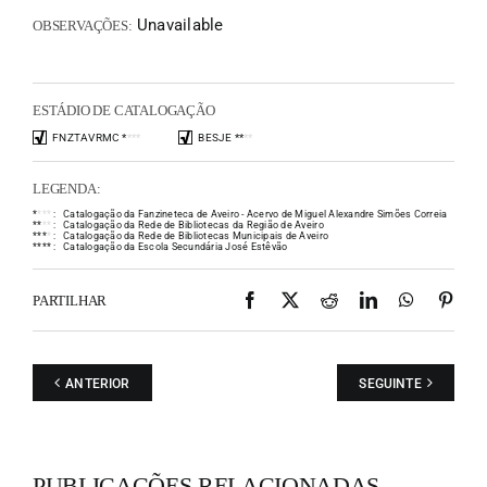
Unavailable
OBSERVAÇÕES:
ESTÁDIO DE CATALOGAÇÃO
FNZTAVRMC
*
*
*
*
BESJE
*
*
*
*
LEGENDA:
*
*
*
*
:
Catalogação da Fanzineteca de Aveiro - Acervo de Miguel Alexandre Simões Correia
*
*
*
*
:
Catalogação da Rede de Bibliotecas da Região de Aveiro
*
*
*
*
:
Catalogação da Rede de Bibliotecas Municipais de Aveiro
*
*
*
*
:
Catalogação da Escola Secundária José Estêvão
Facebook
X
Reddit
LinkedIn
WhatsAp
Pint
PARTILHAR
ANTERIOR
SEGUINTE
PUBLICAÇÕES RELACIONADAS