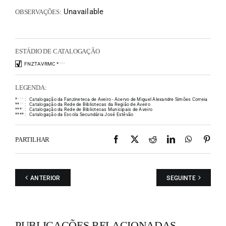
Unavailable
OBSERVAÇÕES:
ESTÁDIO DE CATALOGAÇÃO
FNZTAVRMC
*
*
*
*
LEGENDA:
*
*
*
*
:
Catalogação da Fanzineteca de Aveiro - Acervo de Miguel Alexandre Simões Correia
*
*
*
*
:
Catalogação da Rede de Bibliotecas da Região de Aveiro
*
*
*
*
:
Catalogação da Rede de Bibliotecas Municipais de Aveiro
*
*
*
*
:
Catalogação da Escola Secundária José Estêvão
Facebook
X
Reddit
LinkedIn
WhatsAp
Pint
PARTILHAR
ANTERIOR
SEGUINTE
PUBLICAÇÕES RELACIONADAS