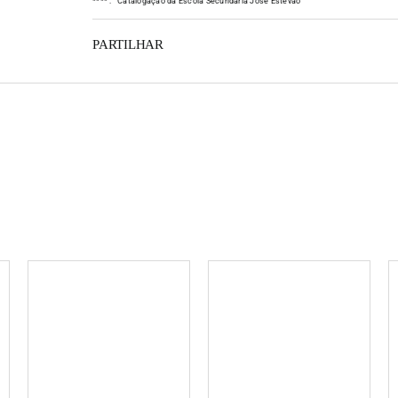
*
*
*
*
:
Catalogação da Escola Secundária José Estêvão
PARTILHAR