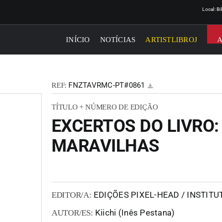
Local: B
INÍCIO
NOTÍCIAS
ARTISTLIBROJ
FNZTAVRMC-PT#0861
REF:
TÍTULO + NÚMERO DE EDIÇÃO
EXCERTOS DO LIVRO:
MARAVILHAS
EDIÇÕES PIXEL-HEAD / INSTIT
EDITOR/A:
Kiichi (Inês Pestana)
AUTOR/ES: