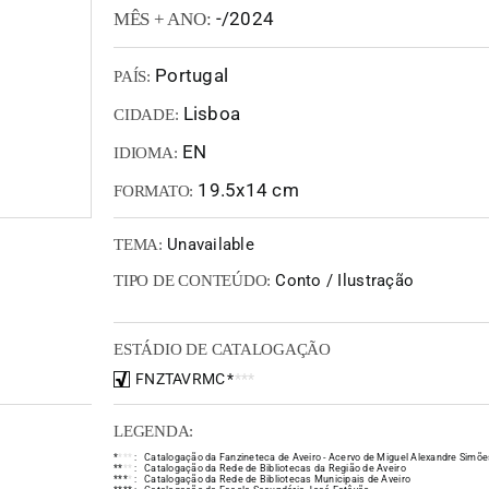
-/2024
MÊS + ANO:
Portugal
PAÍS:
Lisboa
CIDADE:
EN
IDIOMA:
19.5x14 cm
FORMATO:
Unavailable
TEMA:
Conto / Ilustração
TIPO DE CONTEÚDO:
ESTÁDIO DE CATALOGAÇÃO
FNZTAVRMC
*
*
*
*
LEGENDA:
*
*
*
*
:
Catalogação da Fanzineteca de Aveiro - Acervo de Miguel Alexandre Simõe
*
*
*
*
:
Catalogação da Rede de Bibliotecas da Região de Aveiro
*
*
*
*
:
Catalogação da Rede de Bibliotecas Municipais de Aveiro