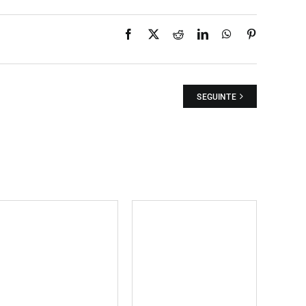
Facebook
X
Reddit
LinkedIn
WhatsApp
Pinterest
SEGUINTE