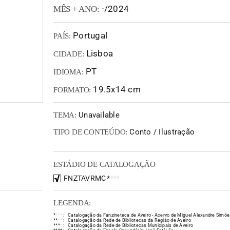
-/2024
MÊS + ANO:
Portugal
PAÍS:
Lisboa
CIDADE:
PT
IDIOMA:
19.5x14 cm
FORMATO:
Unavailable
TEMA:
Conto / Ilustração
TIPO DE CONTEÚDO:
ESTÁDIO DE CATALOGAÇÃO
FNZTAVRMC
*
*
*
*
LEGENDA:
*
*
*
*
:
Catalogação da Fanzineteca de Aveiro - Acervo de Miguel Alexandre Simõe
*
*
*
*
:
Catalogação da Rede de Bibliotecas da Região de Aveiro
*
*
*
*
:
Catalogação da Rede de Bibliotecas Municipais de Aveiro