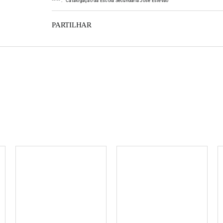
*
*
*
*
:
Catalogação da Escola Secundária José Estêvão
PARTILHAR