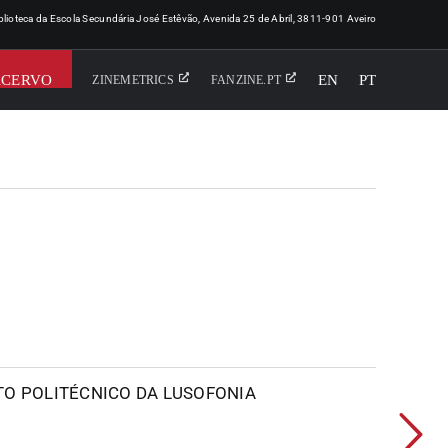
iblioteca da Escola Secundária José Estêvão, Avenida 25 de Abril, 3811-901 Aveiro
ACERVO
EN
PT
ZINEMETRICS
FANZINE.PT
UTO POLITÉCNICO DA LUSOFONIA