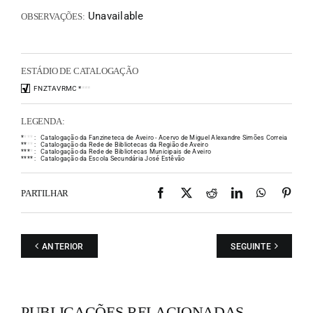
Unavailable
OBSERVAÇÕES:
ESTÁDIO DE CATALOGAÇÃO
FNZTAVRMC
*
*
*
*
LEGENDA:
*
*
*
*
:
Catalogação da Fanzineteca de Aveiro - Acervo de Miguel Alexandre Simões Correia
*
*
*
*
:
Catalogação da Rede de Bibliotecas da Região de Aveiro
*
*
*
*
:
Catalogação da Rede de Bibliotecas Municipais de Aveiro
*
*
*
*
:
Catalogação da Escola Secundária José Estêvão
Facebook
X
Reddit
LinkedIn
WhatsAp
Pint
PARTILHAR
ANTERIOR
SEGUINTE
PUBLICAÇÕES RELACIONADAS