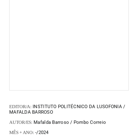
FANZIN
EN
PT
INSTITUTO POLITÉCNICO DA LUSOFONIA /
EDITOR/A:
MAFALDA BARROSO
Mafalda Barroso / Pombo Correio
AUTOR/ES:
-/2024
MÊS + ANO: