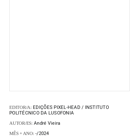
FANZIN
EN
PT
EDIÇÕES PIXEL-HEAD / INSTITUTO
EDITOR/A:
POLITÉCNICO DA LUSOFONIA
André Vieira
AUTOR/ES:
-/2024
MÊS + ANO: