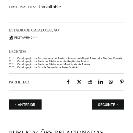
Unavailable
OBSERVAÇÕES:
ESTÁDIO DE CATALOGAÇÃO
FNZTAVRMC
*
*
*
*
LEGENDA:
*
*
*
*
:
Catalogação da Fanzineteca de Aveiro - Acervo de Miguel Alexandre Simões Correia
*
*
*
*
:
Catalogação da Rede de Bibliotecas da Região de Aveiro
*
*
*
*
:
Catalogação da Rede de Bibliotecas Municipais de Aveiro
*
*
*
*
:
Catalogação da Escola Secundária José Estêvão
Facebook
X
Reddit
LinkedIn
WhatsAp
Pint
PARTILHAR
ANTERIOR
SEGUINTE
PUBLICAÇÕES RELACIONADAS