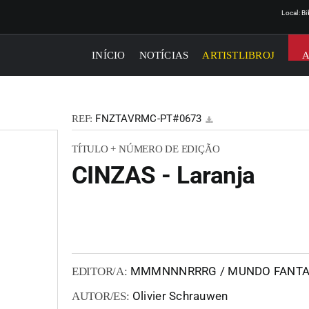
Local: B
INÍCIO
NOTÍCIAS
ARTISTLIBROJ
FNZTAVRMC-PT#0673
REF:
TÍTULO + NÚMERO DE EDIÇÃO
CINZAS - Laranja
MMMNNNRRRG / MUNDO FANT
EDITOR/A:
Olivier Schrauwen
AUTOR/ES: