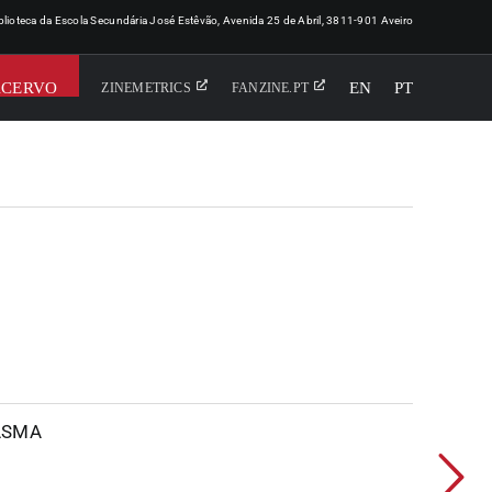
iblioteca da Escola Secundária José Estêvão, Avenida 25 de Abril, 3811-901 Aveiro
ACERVO
EN
PT
ZINEMETRICS
FANZINE.PT
ASMA