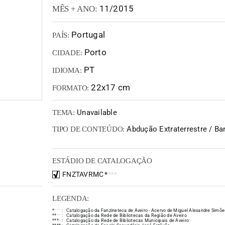
11/2015
MÊS + ANO:
Portugal
PAÍS:
Porto
CIDADE:
PT
IDIOMA:
22x17 cm
FORMATO:
Unavailable
TEMA:
Abdução Extraterrestre / B
TIPO DE CONTEÚDO:
ESTÁDIO DE CATALOGAÇÃO
FNZTAVRMC
*
*
*
*
LEGENDA:
*
*
*
*
:
Catalogação da Fanzineteca de Aveiro - Acervo de Miguel Alexandre Simõe
*
*
*
*
:
Catalogação da Rede de Bibliotecas da Região de Aveiro
*
*
*
*
:
Catalogação da Rede de Bibliotecas Municipais de Aveiro