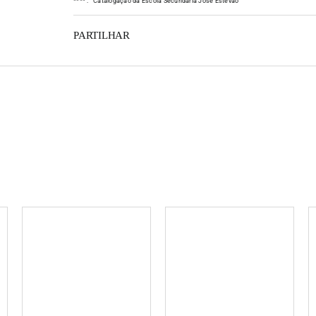
*
*
*
*
:
Catalogação da Escola Secundária José Estêvão
PARTILHAR