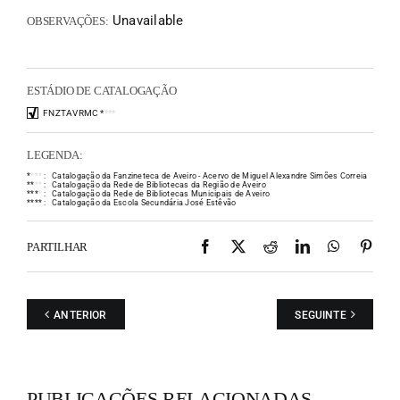
Unavailable
OBSERVAÇÕES:
ESTÁDIO DE CATALOGAÇÃO
FNZTAVRMC
*
*
*
*
LEGENDA:
*
*
*
*
:
Catalogação da Fanzineteca de Aveiro - Acervo de Miguel Alexandre Simões Correia
*
*
*
*
:
Catalogação da Rede de Bibliotecas da Região de Aveiro
*
*
*
*
:
Catalogação da Rede de Bibliotecas Municipais de Aveiro
*
*
*
*
:
Catalogação da Escola Secundária José Estêvão
Facebook
X
Reddit
LinkedIn
WhatsAp
Pint
PARTILHAR
ANTERIOR
SEGUINTE
PUBLICAÇÕES RELACIONADAS