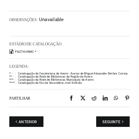
Unavailable
OBSERVAÇÕES:
ESTÁDIO DE CATALOGAÇÃO
FNZTAVRMC
*
*
*
*
LEGENDA:
*
*
*
*
:
Catalogação da Fanzineteca de Aveiro - Acervo de Miguel Alexandre Simões Correia
*
*
*
*
:
Catalogação da Rede de Bibliotecas da Região de Aveiro
*
*
*
*
:
Catalogação da Rede de Bibliotecas Municipais de Aveiro
*
*
*
*
:
Catalogação da Escola Secundária José Estêvão
Facebook
X
Reddit
LinkedIn
WhatsAp
Pint
PARTILHAR
ANTERIOR
SEGUINTE