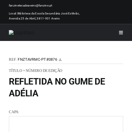
Skip
fanzinetecadeaveiro@fanzine.pt
to
Local: Biblioteca da Escola Secundária José Estêvão,
Avenida 25 de Abril, 3811-901 Aveiro
content
Toggle
Naviga
INÍCI
REF:
FNZTAVRMC-PT#0876
NOTÍ
TÍTULO + NÚMERO DE EDIÇÃO
REFLETIDA NO GUME DE
ARTI
ADÉLIA
ACER
CAPA:
ZINEM