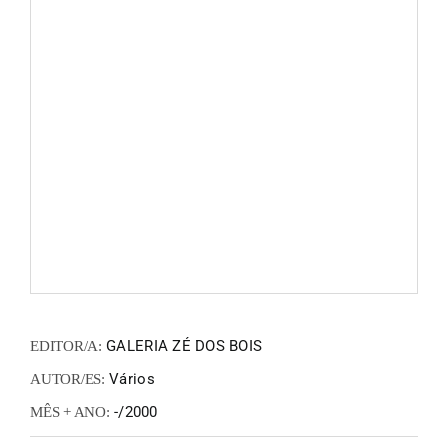
FANZIN
EN
PT
GALERIA ZÉ DOS BOIS
EDITOR/A:
Vários
AUTOR/ES:
-/2000
MÊS + ANO: