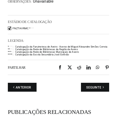
Unavailable
OBSERVAÇÕES:
ESTÁDIO DE CATALOGAÇÃO
FNZTAVRMC
*
*
*
*
LEGENDA:
*
*
*
*
:
Catalogação da Fanzineteca de Aveiro - Acervo de Miguel Alexandre Simões Correia
*
*
*
*
:
Catalogação da Rede de Bibliotecas da Região de Aveiro
*
*
*
*
:
Catalogação da Rede de Bibliotecas Municipais de Aveiro
*
*
*
*
:
Catalogação da Escola Secundária José Estêvão
Facebook
X
Reddit
LinkedIn
WhatsAp
Pint
PARTILHAR
ANTERIOR
SEGUINTE
PUBLICAÇÕES RELACIONADAS