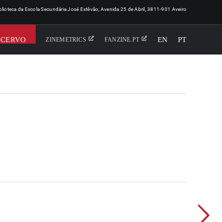
iblioteca da Escola Secundária José Estêvão, Avenida 25 de Abril, 3811-901 Aveiro
ACERVO
EN
PT
ZINEMETRICS
FANZINE.PT