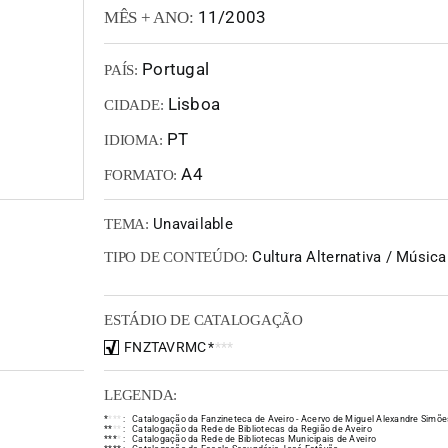
11/2003
MÊS + ANO:
Portugal
PAÍS:
Lisboa
CIDADE:
PT
IDIOMA:
A4
FORMATO:
Unavailable
TEMA:
Cultura Alternativa / Música
TIPO DE CONTEÚDO:
ESTÁDIO DE CATALOGAÇÃO
FNZTAVRMC
*
*
*
*
LEGENDA:
*
*
*
*
:
Catalogação da Fanzineteca de Aveiro - Acervo de Miguel Alexandre Simõe
*
*
*
*
:
Catalogação da Rede de Bibliotecas da Região de Aveiro
*
*
*
*
:
Catalogação da Rede de Bibliotecas Municipais de Aveiro