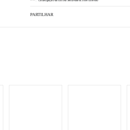
*
*
*
*
:
Catalogação da Escola Secundária José Estêvão
PARTILHAR