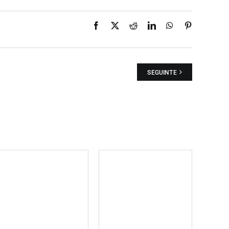
Facebook
X
Reddit
LinkedIn
WhatsApp
Pinterest
SEGUINTE