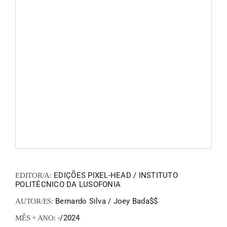
FANZIN
EN
PT
EDIÇÕES PIXEL-HEAD / INSTITUTO
EDITOR/A:
POLITÉCNICO DA LUSOFONIA
Bernardo Silva / Joey Bada$$
AUTOR/ES:
-/2024
MÊS + ANO: