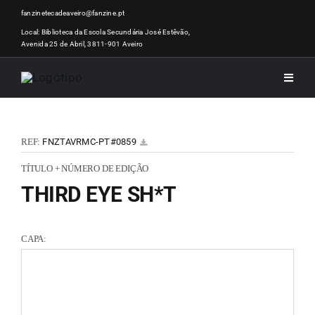
Skip
fanzinetecadeaveiro@fanzine.pt
to
Local: Biblioteca da Escola Secundária José Estêvão,
Avenida 25 de Abril, 3811-901 Aveiro
content
Toggle
Naviga
INÍCI
REF:
FNZTAVRMC-PT#0859
NOTÍ
TÍTULO + NÚMERO DE EDIÇÃO
THIRD EYE SH*T
ARTI
CAPA:
ACER
ZINEM