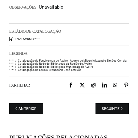
Unavailable
OBSERVAÇÕES:
ESTÁDIO DE CATALOGAÇÃO
FNZTAVRMC
*
*
*
*
LEGENDA:
*
*
*
*
:
Catalogação da Fanzineteca de Aveiro - Acervo de Miguel Alexandre Simões Correia
*
*
*
*
:
Catalogação da Rede de Bibliotecas da Região de Aveiro
*
*
*
*
:
Catalogação da Rede de Bibliotecas Municipais de Aveiro
*
*
*
*
:
Catalogação da Escola Secundária José Estêvão
Facebook
X
Reddit
LinkedIn
WhatsAp
Pint
PARTILHAR
ANTERIOR
SEGUINTE
PUBLICAÇÕES RELACIONADAS