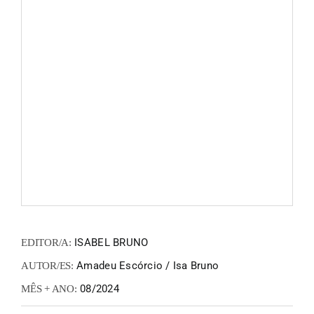
FANZIN
EN
PT
ISABEL BRUNO
EDITOR/A:
Amadeu Escórcio / Isa Bruno
AUTOR/ES:
08/2024
MÊS + ANO: