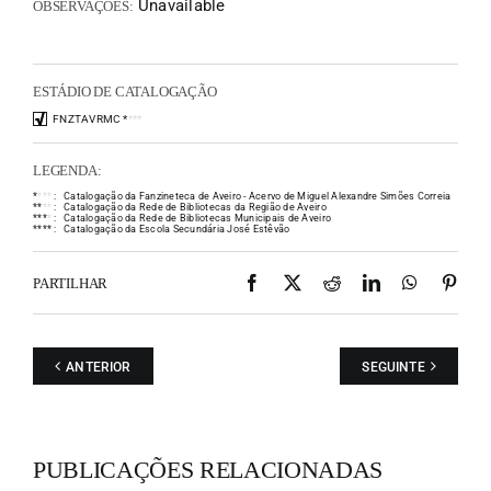
Unavailable
OBSERVAÇÕES:
ESTÁDIO DE CATALOGAÇÃO
FNZTAVRMC
*
*
*
*
LEGENDA:
*
*
*
*
:
Catalogação da Fanzineteca de Aveiro - Acervo de Miguel Alexandre Simões Correia
*
*
*
*
:
Catalogação da Rede de Bibliotecas da Região de Aveiro
*
*
*
*
:
Catalogação da Rede de Bibliotecas Municipais de Aveiro
*
*
*
*
:
Catalogação da Escola Secundária José Estêvão
Facebook
X
Reddit
LinkedIn
WhatsAp
Pint
PARTILHAR
ANTERIOR
SEGUINTE
PUBLICAÇÕES RELACIONADAS